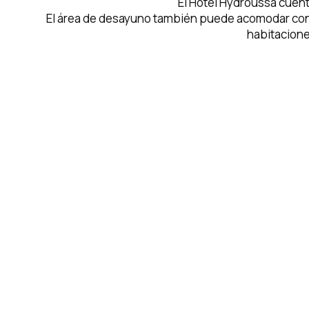
El Hotel Hydroussa cuent
El área de desayuno también puede acomodar confer
habitaciones