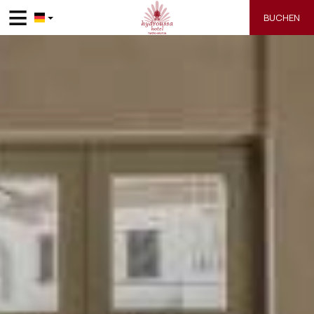
≡
BUCHEN
STARTSEITE
LAGE
UNTERKUNFT
SUPERIOR ZIMMER
EINRICHTUNGEN
EXECUTIVE SUITE
GALERIE
JUNIOR SUITE
HYDROUSSA SKYROS
KONTAKT