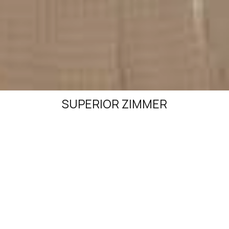
SUPERIOR ZIMMER
GRÖSSE:
22 qm.
KAPAZITÄT:
2 Gäste
Das Superior-Zimmer ist ein kürzlich renoviertes Zimmer
mit einer Fläche von durchschnittlich 22 qm. Es verfügt
entweder über ein Doppelbett oder zwei Einzelbetten.
Die Wand am Kopfende des Bettes ist mit geschnitztem
Stein verkleidet. Badezimmer mit Dusche, Klimaanlage,
TV, Haartrockner, Minikühlschrank, kostenloses WLAN.
JETZT BUCHEN